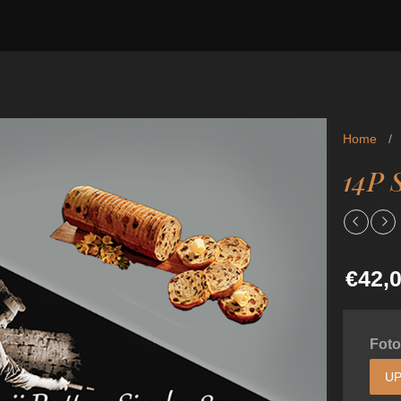
Home
/
14P S
€42,
Foto
UP