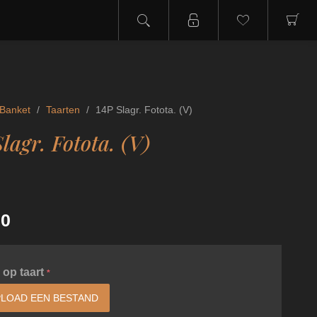
Banket
/
Taarten
/
14P Slagr. Fotota. (V)
lagr. Fotota. (V)
00
 op taart
*
LOAD EEN BESTAND