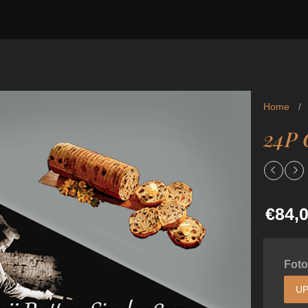
Home
/
24P 
€84,
Foto
UP