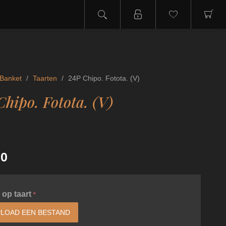
Banket
/
Taarten
/
24P Chipo. Fotota. (V)
Chipo. Fotota. (V)
00
 op taart
*
LOAD EEN BESTAND