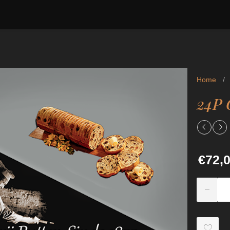
Home
/
24P 
€72,