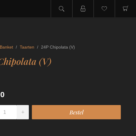
Banket
/
Taarten
/
24P Chipolata (V)
Chipolata (V)
00