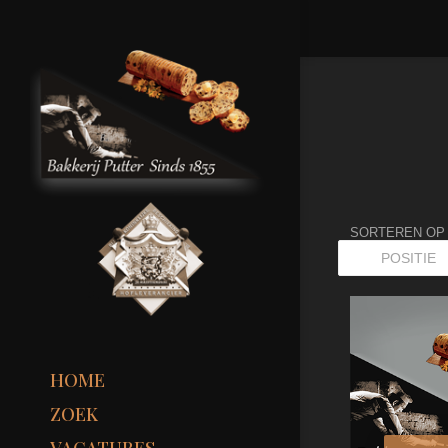
SORTEREN OP
POSITIE
HOME
ZOEK