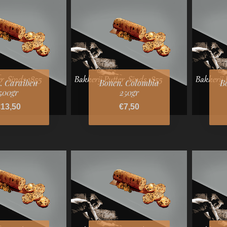
. Caraiben
Bonen. Colombia
B
500gr
250gr
€13,50
€7,50