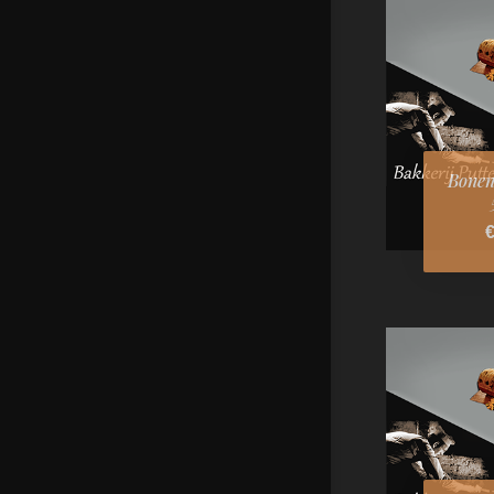
Bonen