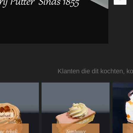
Klanten die dit kochten, k
me gebak.
Tompouce