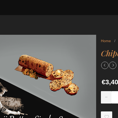
Home
/
Chip
€3,4