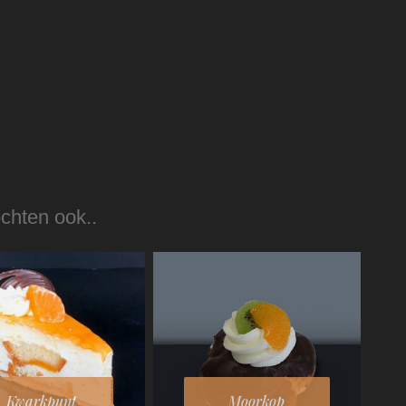
ochten ook..
Kwarkpunt
Moorkop