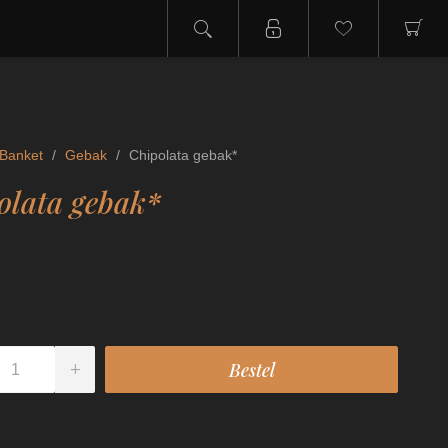
Banket
/
Gebak
/
Chipolata gebak*
olata gebak*
0