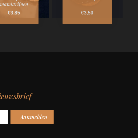
mandarijnen
€3,85
€3,50
ieuwsbrief