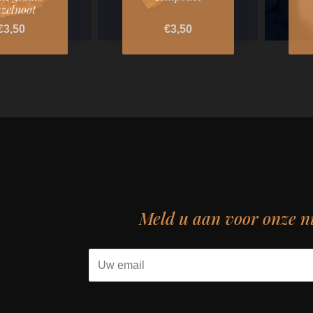
zelnoot
€3,50
€3,50
Meld u aan voor onze n