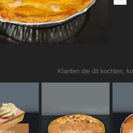
Klanten die dit kochten, k
mpouce
Notenkoektaartje
B