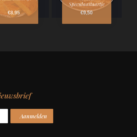
Speculaastaartje
€8,95
€9,50
ieuwsbrief