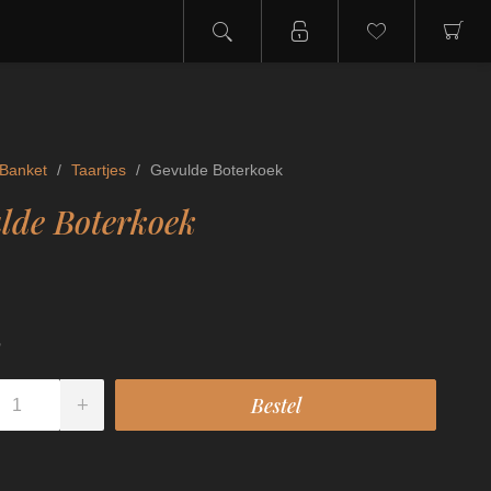
Banket
/
Taartjes
/
Gevulde Boterkoek
lde Boterkoek
5