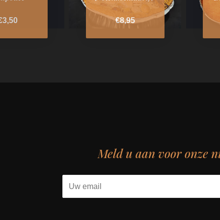
€3,50
€8,95
Meld u aan voor onze n