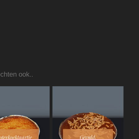
ochten ook..
oterkoektaartje
Gevuld.