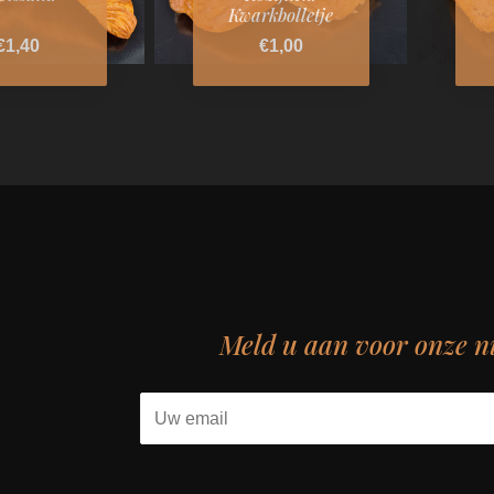
Kwarkbolletje
€1,40
€1,00
Meld u aan voor onze n