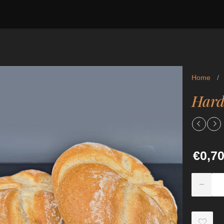
Home
/
Hard
€0,7