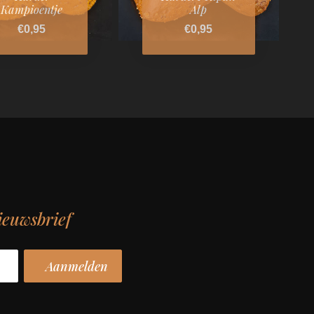
Kampioentje
Alp
€0,95
€0,95
ieuwsbrief