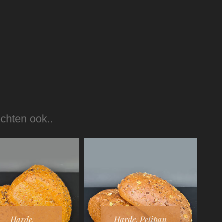
ochten ook..
Harde.
Harde. Petipan