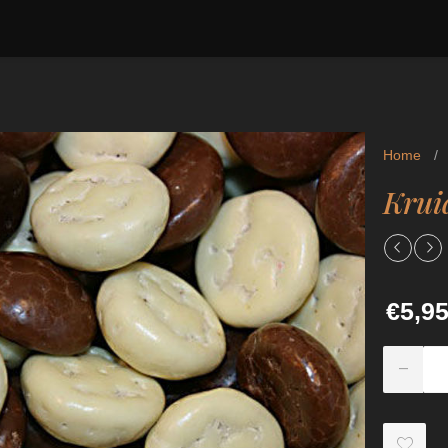
Home
/
Krui
€5,9