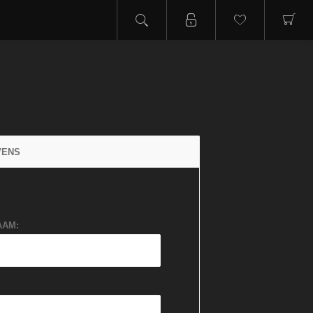
VENS
AAM: