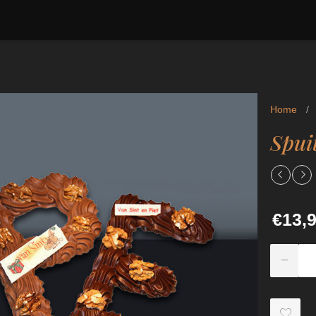
Home
/
Spui
€13,