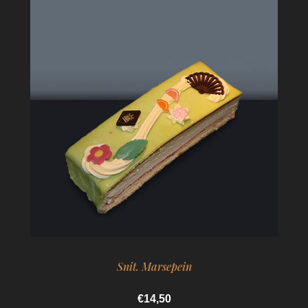
Snit. Marsepein
€14,50