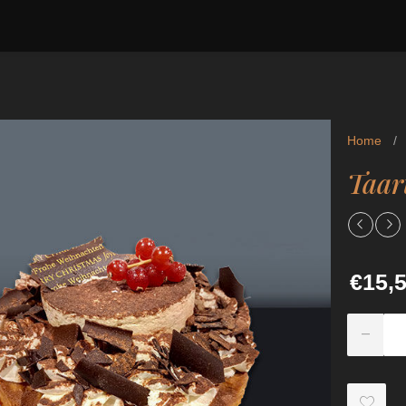
Home
/
Taar
€15,