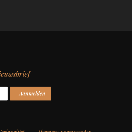
ieuwsbrief
erlanglijst
Algemene voorwaarden