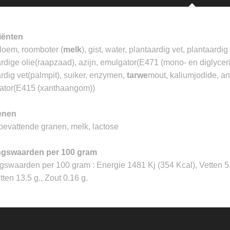
iënten
loem, roomboter (
melk
), gist, water, plantaardig vet, plantaardi
rdige olie(raapzaad), azijn, emulgator(E471 (mono- en diglycer
rdig vet(palmpit), suiker, enzymen,
tarwe
mout, kaliumjodide, an
isator(E415 (xanthaangom))
enen
bevattende granen, melk, lactose
ngswaarden per 100 gram
swaarden per 100 gram : Energie 1481 Kj (354 Kcal), Vetten 5.0
itten 13.5 g., Zout 0.16 g.