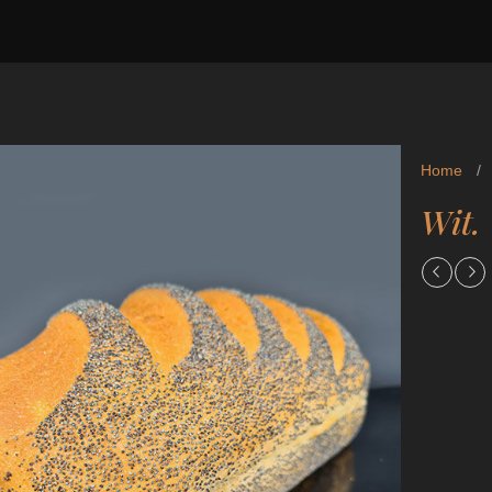
Home
/
Wit.