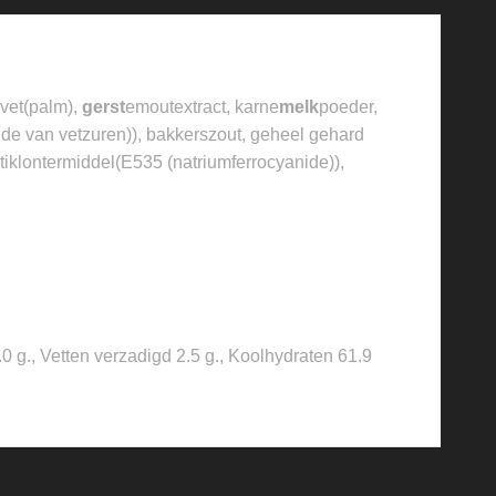
g vet(palm),
gerst
emoutextract, karne
melk
poeder,
ide van vetzuren)), bakkerszout, geheel gehard
tiklontermiddel(E535 (natriumferrocyanide)),
 g., Vetten verzadigd 2.5 g., Koolhydraten 61.9