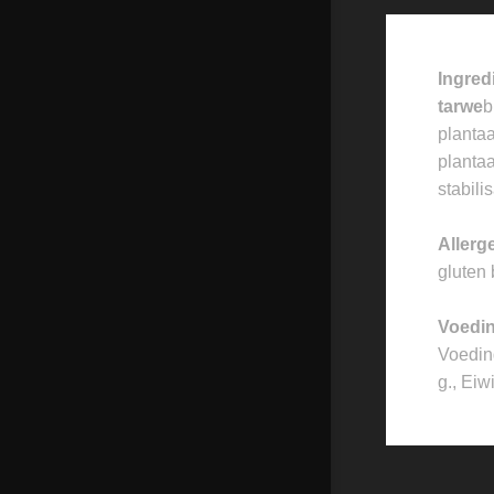
Ingred
tarwe
b
plantaa
plantaa
stabil
Allerg
gluten 
Voedi
Voeding
g., Eiw