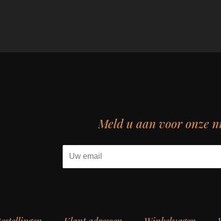
Meld u aan voor onze n
estellingen
Klant adressen
Winkelwagen
V