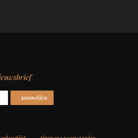
ieuwsbrief
erlanglijst
Algemene voorwaarden