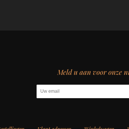
Meld u aan voor onze n
estellingen
Klant adressen
Winkelwagen
V