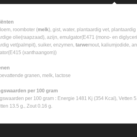
iënten
loem, roomboter (
melk
), gist, water, plantaardig vet, plantaardi
rdige olie(raapzaad), azijn, emulgator(E471 (mono- en diglycer
rdig vet(palmpit), suiker, enzymen,
tarwe
mout, kaliumjodide, an
isator(E415 (xanthaangom))
enen
bevattende granen, melk, lactose
ngswaarden per 100 gram
swaarden per 100 gram : Energie 1481 Kj (354 Kcal), Vetten 5.0
itten 13.5 g., Zout 0.16 g.