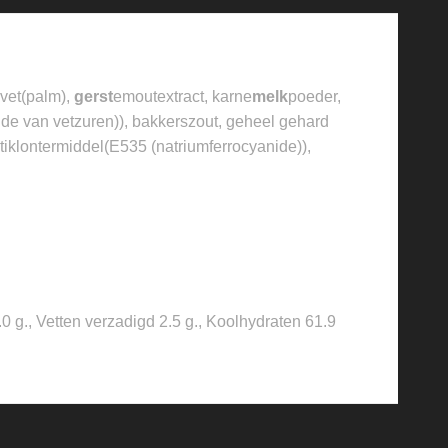
g vet(palm),
gerst
emoutextract, karne
melk
poeder,
ide van vetzuren)), bakkerszout, geheel gehard
tiklontermiddel(E535 (natriumferrocyanide)),
 g., Vetten verzadigd 2.5 g., Koolhydraten 61.9