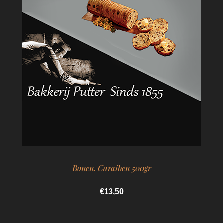
Bonen. Caraiben 500gr
€13,50