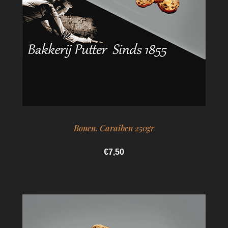
Bonen. Caraiben 250gr
€7,50