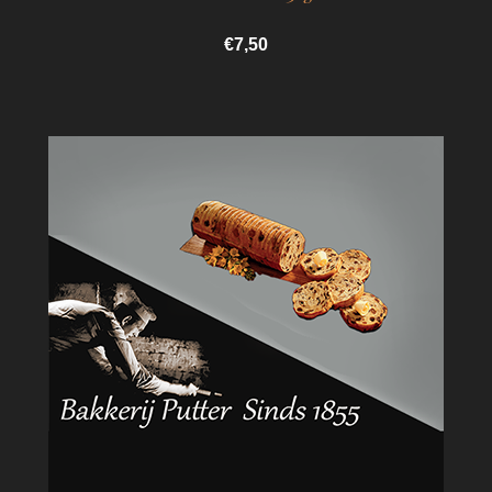
€7,50