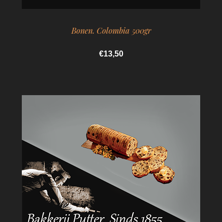
Bonen. Colombia 500gr
€13,50