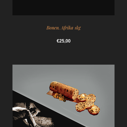
Bonen. Afrika 1kg
€25,00