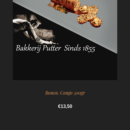
Bonen. Congo 500gr
€13,50