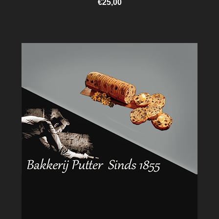
€25,00