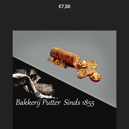
€7,50