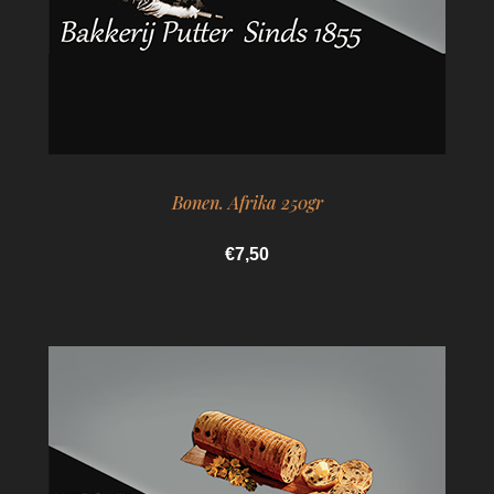
Bonen. Afrika 250gr
€7,50