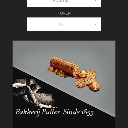
POSITIE
TONEN
16