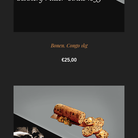
Bonen. Congo 1kg
€25,00