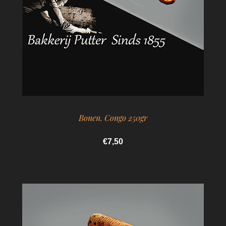
Bonen. Congo 250gr
€7,50